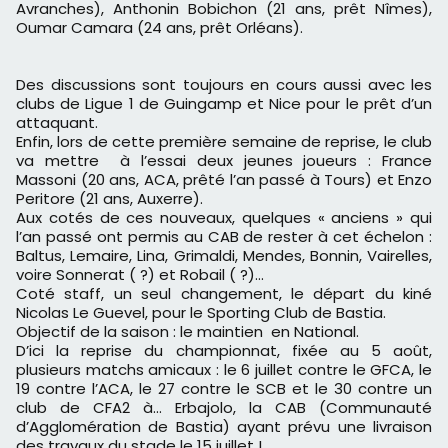
Avranches), Anthonin Bobichon (21 ans, prêt Nîmes),
Oumar Camara (24 ans, prêt Orléans).
Des discussions sont toujours en cours aussi avec les
clubs de Ligue 1 de Guingamp et Nice pour le prêt d’un
attaquant.
Enfin, lors de cette première semaine de reprise, le club
va mettre à l’essai deux jeunes joueurs : France
Massoni (20 ans, ACA, prêté l’an passé à Tours) et Enzo
Peritore (21 ans, Auxerre).
Aux cotés de ces nouveaux, quelques « anciens » qui
l’an passé ont permis au CAB de rester à cet échelon :
Baltus, Lemaire, Lina, Grimaldi, Mendes, Bonnin, Vairelles,
voire Sonnerat ( ?) et Robail ( ?)…
Coté staff, un seul changement, le départ du kiné
Nicolas Le Guevel, pour le Sporting Club de Bastia.
Objectif de la saison : le maintien en National.
D’ici la reprise du championnat, fixée au 5 août,
plusieurs matchs amicaux : le 6 juillet contre le GFCA, le
19 contre l’ACA, le 27 contre le SCB et le 30 contre un
club de CFA2 à... Erbajolo, la CAB (Communauté
d’Agglomération de Bastia) ayant prévu une livraison
des travaux du stade le 15 juillet !