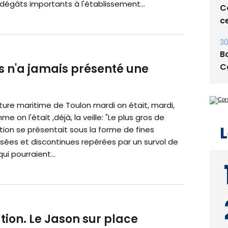
dégâts importants à l'établissement...
Co
ce
30
Ba
C
 n'a jamais présenté une
ture maritime de Toulon mardi on était, mardi,
e on l'était ,déjà, la veille: "Le plus gros de
L
tion se présentait sous la forme de fines
irisées et discontinues repérées par un survol de
ui pourraient...
ution. Le Jason sur place