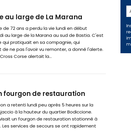
de au large de La Marana
In
 de 72 ans a perdu la vie lundi en début
re
i au large de la Marana au sud de Bastia. C'est
im
 qui pratiquait en sa compagnie, qui
me
t de ne pas l'avoir vu remonter, a donné l'alerte.
Cross Corse alertait la...
un fourgon de restauration
on a retenti lundi peu après 5 heures sur la
accio à la hauteur du quartier Bodiccione.
visait un fourgon de restauration stationné à
t. Les services de secours se ont rapidement