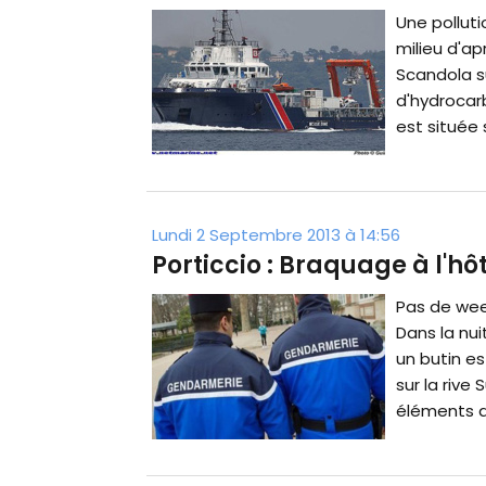
Une polluti
milieu d'ap
Scandola s
d'hydrocar
est située 
Lundi 2 Septembre 2013 à 14:56
Porticcio : Braquage à l'hô
Pas de wee
Dans la nu
un butin es
sur la rive
éléments de