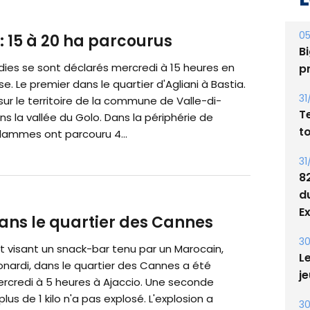
05
 : 15 à 20 ha parcourus
Bi
dies se sont déclarés mercredi à 15 heures en
p
. Le premier dans le quartier d'Agliani à Bastia.
31
ur le territoire de la commune de Valle-di-
T
ns la vallée du Golo. Dans la périphérie de
t
flammes ont parcouru 4...
31
8
d
E
dans le quartier des Cannes
30
t visant un snack-bar tenu par un Marocain,
Le
onardi, dans le quartier des Cannes a été
je
credi à 5 heures à Ajaccio. Une seconde
lus de 1 kilo n'a pas explosé. L'explosion a
30