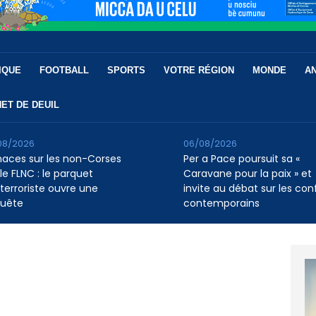
IQUE
FOOTBALL
SPORTS
VOTRE RÉGION
MONDE
A
ET DE DEUIL
08/2026
06/08/2026
aces sur les non-Corses
Per a Pace poursuit sa «
le FLNC : le parquet
Caravane pour la paix » et
iterroriste ouvre une
invite au débat sur les conf
uête
contemporains