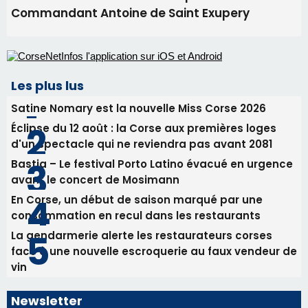
procession le 14 août
31/07/2026 08:24
Tennis - Début ce week-end du tournoi du
RCPV
31/07/2026 08:22
82ème anniversaire de la disparition du
Commandant Antoine de Saint Exupery
Les plus lus
Satine Nomary est la nouvelle Miss Corse 2026
Éclipse du 12 août : la Corse aux premières loges
d'un spectacle qui ne reviendra pas avant 2081
Bastia – Le festival Porto Latino évacué en urgence
avant le concert de Mosimann