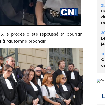
31
8
d
E
30
25, le procès a été repoussé et pourrait
Le
u à l’automne prochain.
je
30
Co
ce
L