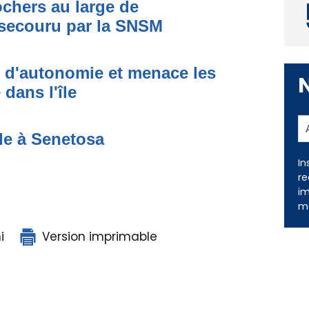
ochers au large de
secouru par la SNSM
t d'autonomie et menace les
dans l'île
de à Senetosa
In
re
im
me
i
Version imprimable