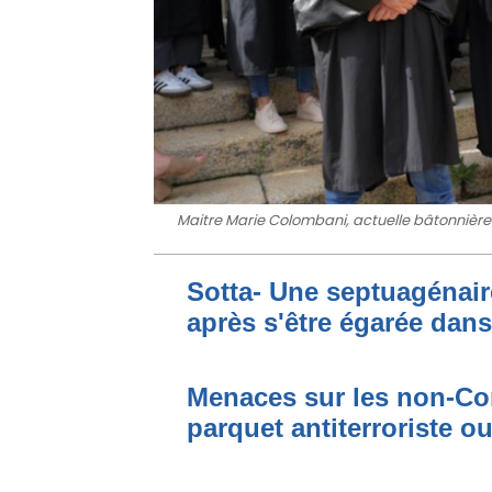
Maitre Marie Colombani, actuelle bâtonnière e
Sotta- Une septuagénair
après s'être égarée dan
Menaces sur les non-Cor
parquet antiterroriste o