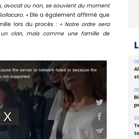
, avocat ou non, se souvient du moment
Sollacaro. »
Elle a également affirmé que
ille lors du procès :
« Notre ordre sera
 un clan, mais comme une famille de
L
06
A
s
05
Bi
p
31
T
t