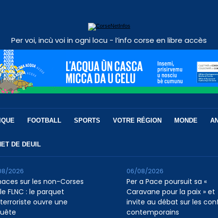
Per voi, incù voi in ogni locu - l’info corse en libre accès
IQUE
FOOTBALL
SPORTS
VOTRE RÉGION
MONDE
A
ET DE DEUIL
08/2026
06/08/2026
aces sur les non-Corses
Per a Pace poursuit sa «
le FLNC : le parquet
Caravane pour la paix » et
iterroriste ouvre une
invite au débat sur les conf
uête
contemporains