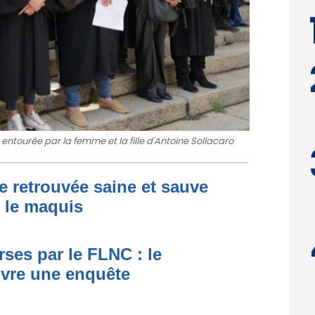
ntourée par la femme et la fille d'Antoine Sollacaro
e retrouvée saine et sauve
s le maquis
ses par le FLNC : le
uvre une enquête