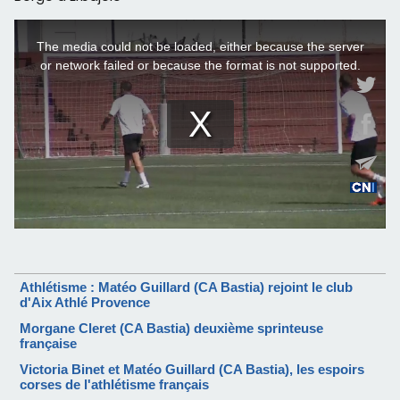
Athlétisme : Matéo Guillard (CA Bastia) rejoint le club
d'Aix Athlé Provence
Morgane Cleret (CA Bastia) deuxième sprinteuse
française
Victoria Binet et Matéo Guillard (CA Bastia), les espoirs
corses de l'athlétisme français