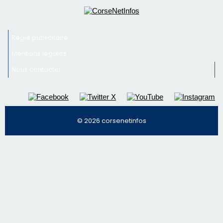
Newsletter
Inscrivez-vous à la newsletter de CNI et recevez par
email les infos les plus importantes et une sélection de
nos meilleurs articles
Régie publicitaire
Mentions légales
Nous contacter