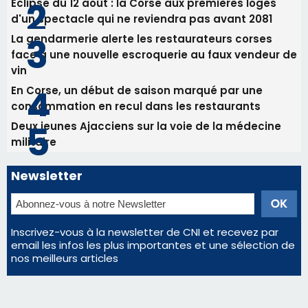
31/07/2026 08:22
82ème anniversaire de la disparition du
Commandant Antoine de Saint Exupery
Les plus lus
Satine Nomary est la nouvelle Miss Corse 2026
Éclipse du 12 août : la Corse aux premières loges
d'un spectacle qui ne reviendra pas avant 2081
La gendarmerie alerte les restaurateurs corses
face à une nouvelle escroquerie au faux vendeur de
vin
En Corse, un début de saison marqué par une
consommation en recul dans les restaurants
Deux jeunes Ajacciens sur la voie de la médecine
militaire