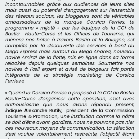
incontournables grâce aux audiences de leurs sites
mais aussi au potentiel d’engagement sur l’ensemble
des réseaux sociaux, les bloggeurs sont de véritables
ambassadeurs de la marque Corsica Ferries. Le
programme « mijoté » par les équipes de la CCI de
Bastia Haute-Corse et les Offices de Tourisme, qui
mènera nos hôtes à travers Bastia et la Balagne, est
complété par la découverte des services à bord du
Mega Express mais surtout du Mega Andrea, nouveau
navire Amiral de la flotte, mis en ligne dans sa forme
relookée depuis quelques semaines. Soumettre nos
navires à l’œil expert et avisé de blogeurs fait partie
intégrante de la stratégie marketing de Corsica
Ferries
.e
« Q
uand la Corsica Ferries a proposé à la CCI de Bastia
Haute-Corse d’organiser cette opération, c’est avec
enthousiasme que nous avons répondu présent,
i
ndique
A
lexandre Rutily, président de la Commission
Tourisme & Promotion
,
u
ne institution comme la nôtre
se doit d’être avant-gardiste, nous ne pouvons pas nier
ces nouveaux moyens de communication. La sélection
s’est voulue volontairement restreinte, l’objectif étant