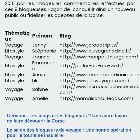
2016 par les images et commentaires effectués par
ces 8 blogueuses. Façon de conquérir ainsi un nouveau
public ou fidéliser les adeptes de la Corse…..
Thématiq
Prénom
Blog
ue
Voyage
Jenny
http://www.jdroadtrip.tv/
Lifestyle
Stéphanie
http://www.louisegrenadine.fr/
Voyage
Joanna
http://www.monpetitnuage.com/
Emmanuell
Lifestyle
http://parler-de-ma-vie.fr/
e
Lifestyle
Anaïs
http://www.madameordinaire.co
Lifestyle
Lili
http://www.jolisvoyages.com/
http://www.lesmoustachesenvadro
Voyage
Sabine
com/
Voyage
Amélie
http://mamaisonsurledos.com/
Cervioni : Les blogs et les blogueurs ? Une autre façon
de faire découvrir la Corse
Le salon des blogueurs de voyage : Une bonne opération
pour le tourisme insulaire