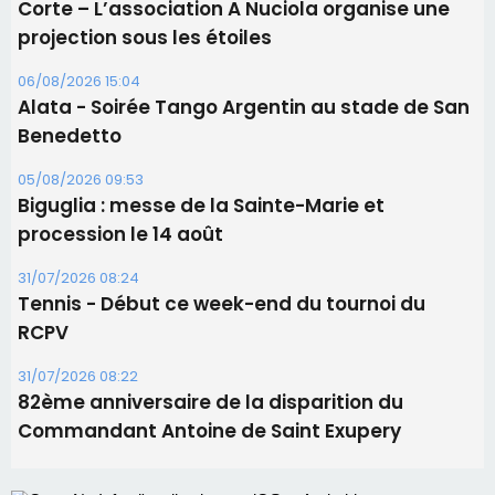
31/07/2026 08:24
Tennis - Début ce week-end du tournoi du
RCPV
31/07/2026 08:22
82ème anniversaire de la disparition du
Commandant Antoine de Saint Exupery
Les plus lus
Satine Nomary est la nouvelle Miss Corse 2026
Éclipse du 12 août : la Corse aux premières loges
d'un spectacle qui ne reviendra pas avant 2081
Éclipse du 12 août : Où s'installer en Corse pour
profiter pleinement du spectacle ?
En Corse, un début de saison marqué par une