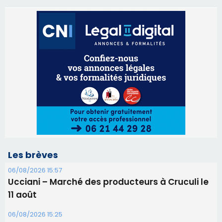
Les brèves
06/08/2026 15:57
Ucciani – Marché des producteurs à Cruculi le
11 août
06/08/2026 15:25
Corte – L’association A Nuciola organise une
projection sous les étoiles
06/08/2026 15:04
Alata - Soirée Tango Argentin au stade de San
Benedetto
05/08/2026 09:53
Biguglia : messe de la Sainte-Marie et
procession le 14 août