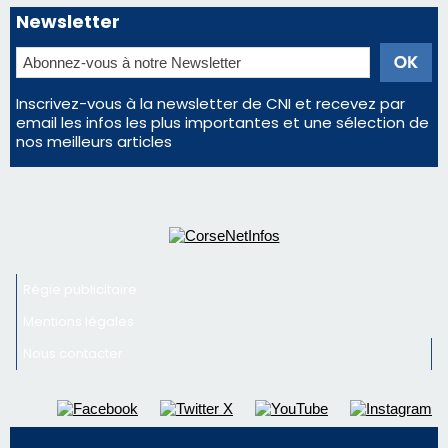
Éclipse du 12 août : Où s'installer en Corse pour
profiter pleinement du spectacle ?
Satine Nomary est la nouvelle Miss Corse 2026
Éclipse du 12 août : la Corse aux premières loges
d'un spectacle qui ne reviendra pas avant 2081
Pene in capu - Bastia : il n'y a plus de limites…
En Corse, un début de saison marqué par une
consommation en recul dans les restaurants
Newsletter
Inscrivez-vous à la newsletter de CNI et recevez par
email les infos les plus importantes et une sélection de
nos meilleurs articles