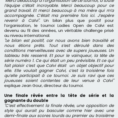
"Merci beaucoup à l’organisation de ce tournoi, à toute
l’équipe c’était incroyable. Merci beaucoup pour ce
grand travail. Et merci beaucoup à ma mère qui m’a
accompagnée. C’était ma première fois ici. J’espère
revenir à Calvi"
. Un bilan plus que positif pour
l’organisation, le tournoi Ladies Open de Calvi est
devenu au fil des années, un véritable challenge prisé
au niveau international.
"Le bilan est positif, car nous avons bien travaillé et
nous étions prêts. Tout s’est déroulé dans des
conditions merveilleuses avec de supers joueuses. Un
tableau très resserré. Et pour le vainqueur, la tête de
série numéro 1. Ce qui était un peu prévisible. Et ce qui
fait plaisir c’est que Calvi était un objet objectif pour
elle. Elle voulait gagner Calvi, c’est la troisième fois
qu’elle participait à ce tournoi. Je suis ravi que ces
joueuses soient contentes de leur venue à Calvi"
explique Jean Gour, directeur du tournoi.
Une finale rêvée entre la tête de série et la
gagnante du double
"C’est effectivement la finale rêvée, une opposition de
style qui aurait pu basculer comme hier avec une
demi-finale aux scores lourds au premier au troisième