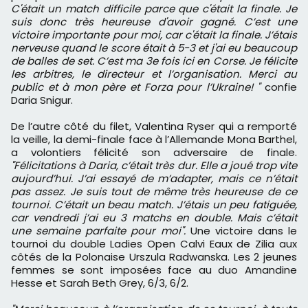
C'était un match difficile parce que c'était la finale. Je
suis donc très heureuse d'avoir gagné. C’est une
victoire importante pour moi, car c'était la finale. J’étais
nerveuse quand le score était à 5-3 et j'ai eu beaucoup
de balles de set. C’est ma 3e fois ici en Corse. Je félicite
les arbitres, le directeur et l’organisation. Merci au
public et à mon père et Forza pour l’Ukraine! "
confie
Daria Snigur.
De l’autre côté du filet, Valentina Ryser qui a remporté
la veille, la demi-finale face à l’Allemande Mona Barthel,
a volontiers félicité son adversaire de finale.
"Félicitations à Daria, c’était très dur. Elle a joué trop vite
aujourd’hui. J’ai essayé de m’adapter, mais ce n’était
pas assez. Je suis tout de même très heureuse de ce
tournoi. C’était un beau match. J’étais un peu fatiguée,
car vendredi j’ai eu 3 matchs en double. Mais c’était
une semaine parfaite pour moi".
Une victoire dans le
tournoi du double Ladies Open Calvi Eaux de Zilia aux
côtés de la Polonaise Urszula Radwanska. Les 2 jeunes
femmes se sont imposées face au duo Amandine
Hesse et Sarah Beth Grey, 6/3, 6/2.