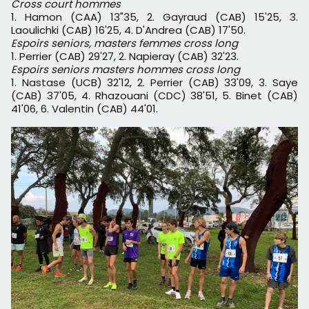
Cross court hommes
1. Hamon (CAA) 13"35, 2. Gayraud (CAB) 15'25, 3.
Laoulichki (CAB) 16'25, 4. D'Andrea (CAB) 17'50.
Espoirs seniors, masters femmes cross long
1. Perrier (CAB) 29'27, 2. Napieray (CAB) 32'23.
Espoirs seniors masters hommes cross long
1. Nastase (UCB) 32'12, 2. Perrier (CAB) 33'09, 3. Saye
(CAB) 37'05, 4. Rhazouani (CDC) 38'51, 5. Binet (CAB)
41'06, 6. Valentin (CAB) 44'01.