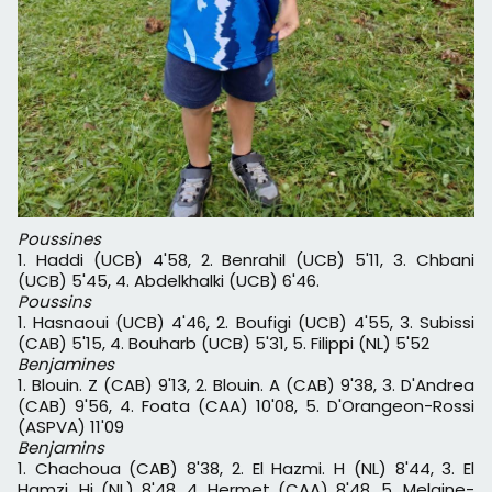
Poussines
1. Haddi (UCB) 4'58, 2. Benrahil (UCB) 5'11, 3. Chbani
(UCB) 5'45, 4. Abdelkhalki (UCB) 6'46.
Poussins
1. Hasnaoui (UCB) 4'46, 2. Boufigi (UCB) 4'55, 3. Subissi
(CAB) 5'15, 4. Bouharb (UCB) 5'31, 5. Filippi (NL) 5'52
Benjamines
1. Blouin. Z (CAB) 9'13, 2. Blouin. A (CAB) 9'38, 3. D'Andrea
(CAB) 9'56, 4. Foata (CAA) 10'08, 5. D'Orangeon-Rossi
(ASPVA) 11'09
Benjamins
1. Chachoua (CAB) 8'38, 2. El Hazmi. H (NL) 8'44, 3. El
Hamzi. Hi (NL) 8'48, 4. Hermet (CAA) 8'48, 5. Melaine-