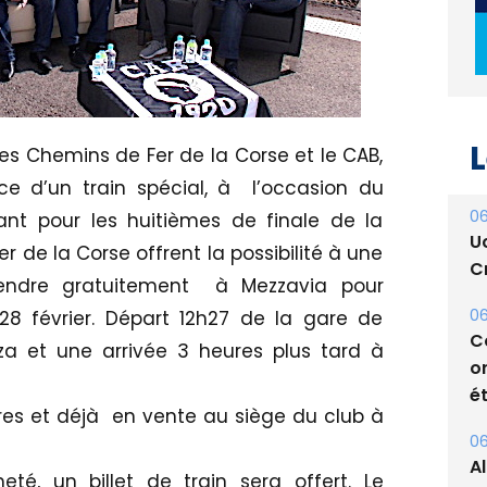
L
es Chemins de Fer de la Corse et le CAB,
06
e d’un train spécial, à l’occasion du
U
Cr
t pour les huitièmes de finale de la
 de la Corse offrent la possibilité à une
06
rendre gratuitement à Mezzavia pour
C
o
 28 février. Départ 12h27 de la gare de
ét
a et une arrivée 3 heures plus tard à
06
ores et déjà en vente au siège du club à
A
s
té, un billet de train sera offert. Le