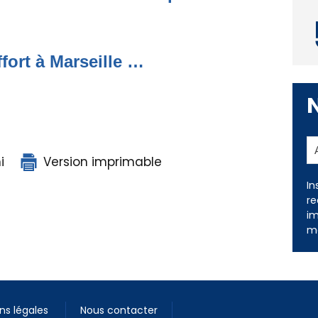
ffort à Marseille …
In
i
Version imprimable
re
im
me
ns légales
Nous contacter