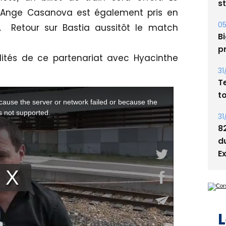
05
 Ange Casanova est également pris en
Bi
p
. Retour sur Bastia aussitôt le match
31
lités de ce partenariat avec Hyacinthe
T
t
31
8
d
E
L