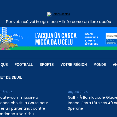
Per voi, incù voi in ogni locu - l’info corse en libre accès
IQUE
FOOTBALL
SPORTS
VOTRE RÉGION
MONDE
A
ET DE DEUIL
08/2026
06/08/2026
Haute-commissaire à
Golf - À Bonifacio, le Glaci
nfance choisit la Corse pour
Rocca-Serra fête ses 40 a
cer un partenariat contre
Sperone
tendance « No Kids »