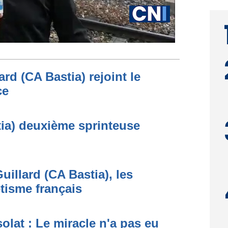
rd (CA Bastia) rejoint le
ce
ia) deuxième sprinteuse
uillard (CA Bastia), les
étisme français
lat : Le miracle n'a pas eu