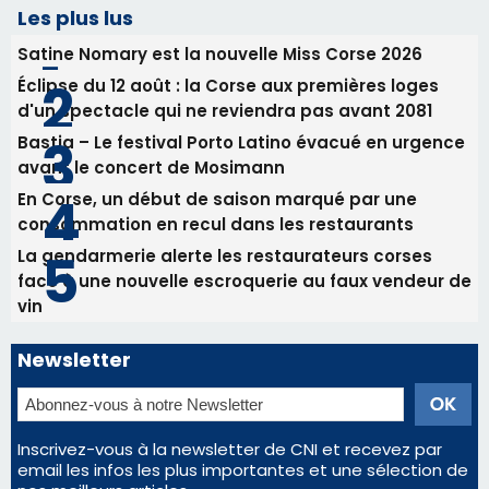
31/07/2026 08:24
Tennis - Début ce week-end du tournoi du
RCPV
31/07/2026 08:22
82ème anniversaire de la disparition du
Commandant Antoine de Saint Exupery
Les plus lus
Satine Nomary est la nouvelle Miss Corse 2026
Éclipse du 12 août : la Corse aux premières loges
d'un spectacle qui ne reviendra pas avant 2081
Bastia – Le festival Porto Latino évacué en urgence
avant le concert de Mosimann
En Corse, un début de saison marqué par une
consommation en recul dans les restaurants