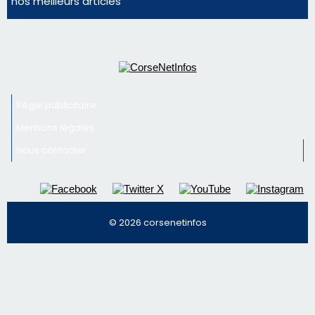
La gendarmerie alerte les restaurateurs corses
face à une nouvelle escroquerie au faux vendeur de
vin
Newsletter
Inscrivez-vous à la newsletter de CNI et recevez par
email les infos les plus importantes et une sélection de
nos meilleurs articles
Régie publicitaire
Mentions légales
Nous contacter