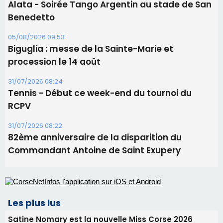
31/07/2026 08:22
82ème anniversaire de la disparition du
Commandant Antoine de Saint Exupery
Les plus lus
Satine Nomary est la nouvelle Miss Corse 2026
Éclipse du 12 août : la Corse aux premières loges
d'un spectacle qui ne reviendra pas avant 2081
Bastia – Le festival Porto Latino évacué en urgence
avant le concert de Mosimann
Éclipse du 12 août : Où s'installer en Corse pour
profiter pleinement du spectacle ?
En Corse, un début de saison marqué par une
consommation en recul dans les restaurants