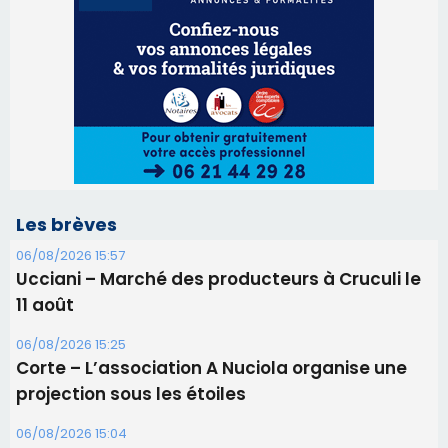
06/08/2026 15:57
Ucciani – Marché des producteurs à Cruculi le
11 août
06/08/2026 15:25
Corte – L’association A Nuciola organise une
projection sous les étoiles
06/08/2026 15:04
Alata - Soirée Tango Argentin au stade de San
Benedetto
05/08/2026 09:53
Biguglia : messe de la Sainte-Marie et
procession le 14 août
31/07/2026 08:24
Tennis - Début ce week-end du tournoi du
RCPV