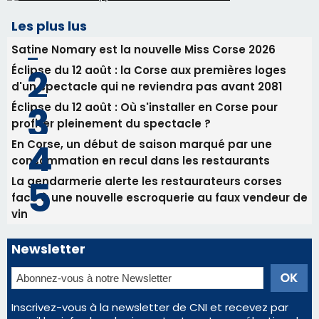
05/08/2026 09:53
Biguglia : messe de la Sainte-Marie et
procession le 14 août
31/07/2026 08:24
Tennis - Début ce week-end du tournoi du
RCPV
Les plus lus
Satine Nomary est la nouvelle Miss Corse 2026
Éclipse du 12 août : la Corse aux premières loges
d'un spectacle qui ne reviendra pas avant 2081
Éclipse du 12 août : Où s'installer en Corse pour
profiter pleinement du spectacle ?
En Corse, un début de saison marqué par une