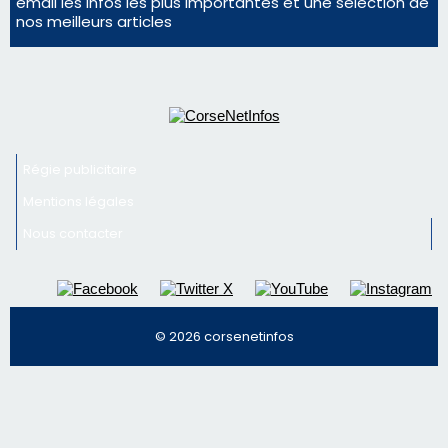
consommation en recul dans les restaurants
La gendarmerie alerte les restaurateurs corses
face à une nouvelle escroquerie au faux vendeur de
vin
Newsletter
Inscrivez-vous à la newsletter de CNI et recevez par
email les infos les plus importantes et une sélection de
nos meilleurs articles
Régie publicitaire
Mentions légales