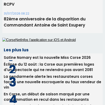
Les plus lus
Satine Nomary est la nouvelle Miss Corse 2026
Éclipse du 12 août : la Corse aux premières loges
d'un spectacle qui ne reviendra pas avant 2081
La gendarmerie alerte les restaurateurs corses
face à une nouvelle escroquerie au faux vendeur de
vin
En Corse, un début de saison marqué par une
consommation en recul dans les restaurants
Deux jeunes Ajacciens sur la voie de la médecine
militaire
Newsletter
Inscrivez-vous à la newsletter de CNI et recevez par
email les infos les plus importantes et une sélection de