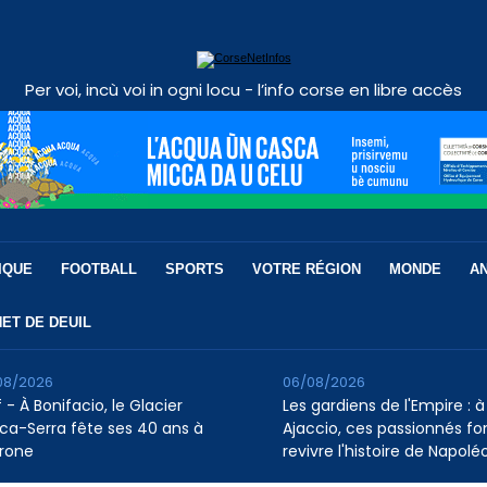
Per voi, incù voi in ogni locu - l’info corse en libre accès
IQUE
FOOTBALL
SPORTS
VOTRE RÉGION
MONDE
A
ET DE DEUIL
08/2026
06/08/2026
 - À Bonifacio, le Glacier
Les gardiens de l'Empire : à
ca-Serra fête ses 40 ans à
Ajaccio, ces passionnés fo
rone
revivre l'histoire de Napolé