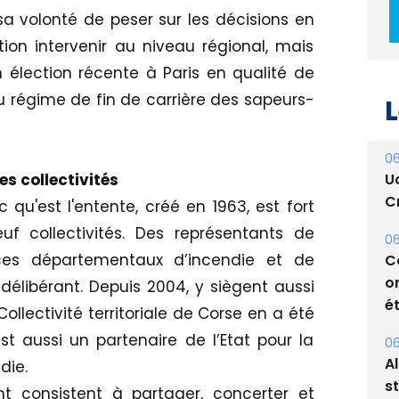
a volonté de peser sur les décisions en
ion intervenir au niveau régional, mais
 élection récente à Paris en qualité de
u régime de fin de carrière des sapeurs-
L
06
U
es collectivités
Cr
qu'est l'entente, créé en 1963, est fort
uf collectivités. Des représentants de
06
ces départementaux d’incendie et de
C
o
élibérant. Depuis 2004, y siègent aussi
ét
ollectivité territoriale de Corse en a été
st aussi un partenaire de l’Etat pour la
06
A
die.
s
t consistent à partager, concerter et