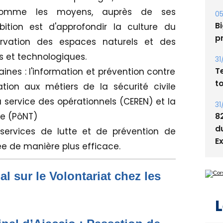
comme les moyens, auprès de ses
05
Bi
bition est d'approfondir la culture du
p
ervation des espaces naturels et des
s et technologiques.
31
T
nes : l'information et prévention contre
t
ation aux métiers de la sécurité civile
 service des opérationnels (CEREN) et la
31
8
e (PôNT)
d
 services de lutte et de prévention de
E
tée de manière plus efficace.
nal sur le Volontariat chez les
L