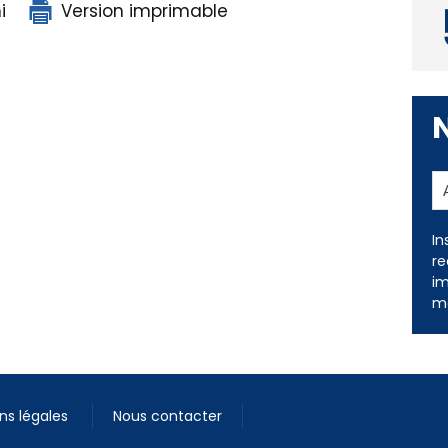
i
Version imprimable
In
re
im
me
ns légales
Nous contacter