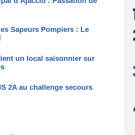
pal d’Ajaccio : Passation de
des Sapeurs Pompiers : Le
!
ient un local saisonnier sur
es
IS 2A au challenge secours