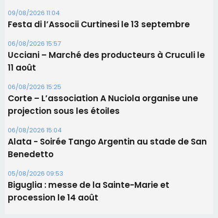
06/08/2026 15:04
Alata - Soirée Tango Argentin au stade de San
Benedetto
05/08/2026 09:53
Biguglia : messe de la Sainte-Marie et
procession le 14 août
Les plus lus
Éclipse du 12 août : Où s'installer en Corse pour
profiter pleinement du spectacle ?
Satine Nomary est la nouvelle Miss Corse 2026
Éclipse du 12 août : la Corse aux premières loges
d'un spectacle qui ne reviendra pas avant 2081
Pene in capu - Bastia : il n'y a plus de limites…