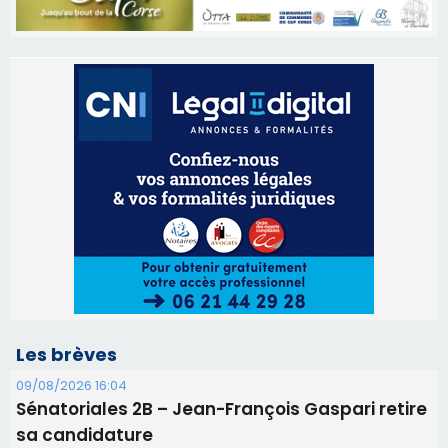
Les brèves
09/08/2026 16:04
Sénatoriales 2B – Jean-François Gaspari retire
sa candidature
09/08/2026 11:04
Festa di l’Associi Curtinesi le 13 septembre
06/08/2026 15:57
Ucciani – Marché des producteurs à Cruculi le
11 août
06/08/2026 15:25
Corte – L’association A Nuciola organise une
projection sous les étoiles