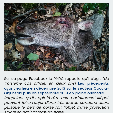
Sur sa page Facebook le PNRC rappelle qu'Il s'agit "
du
troisième cas officiel en deux ans!
Les précédents
ayant eu lieu en décembre 2013 sur le secteur Caccia-
Ghjunsani puis en septembre 2014 en plaine orientale.
Rappelons qu’il s'agit là d'un acte parfaitement illégal,
pouvant faire l’objet d’une très lourde condamnation,
puisque le cerf de corse fait l’objet d’une protection
stricte en droit communautaire.