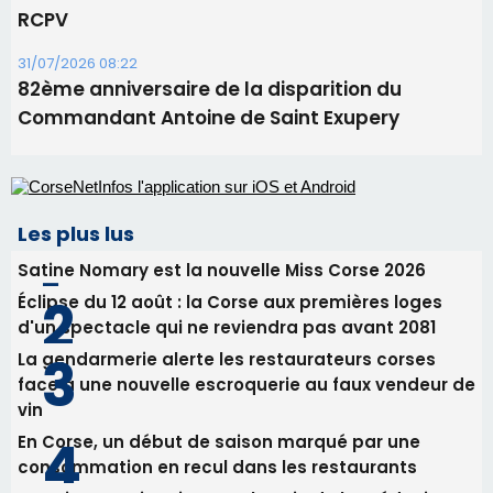
Les plus lus
Satine Nomary est la nouvelle Miss Corse 2026
Éclipse du 12 août : la Corse aux premières loges
d'un spectacle qui ne reviendra pas avant 2081
La gendarmerie alerte les restaurateurs corses
face à une nouvelle escroquerie au faux vendeur de
vin
En Corse, un début de saison marqué par une
consommation en recul dans les restaurants
Deux jeunes Ajacciens sur la voie de la médecine
militaire
Newsletter
Inscrivez-vous à la newsletter de CNI et recevez par
email les infos les plus importantes et une sélection de