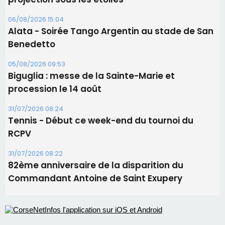
31/07/2026 08:24
Tennis - Début ce week-end du tournoi du
RCPV
31/07/2026 08:22
82ème anniversaire de la disparition du
Commandant Antoine de Saint Exupery
Les plus lus
Satine Nomary est la nouvelle Miss Corse 2026
Éclipse du 12 août : la Corse aux premières loges
d'un spectacle qui ne reviendra pas avant 2081
Bastia – Le festival Porto Latino évacué en urgence
avant le concert de Mosimann
En Corse, un début de saison marqué par une