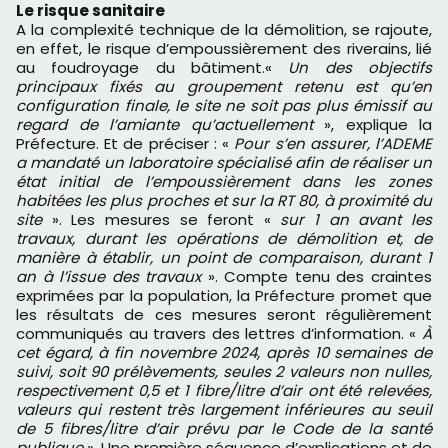
Le risque sanitaire
A la complexité technique de la démolition, se rajoute,
en effet, le risque d’empoussièrement des riverains, lié
au foudroyage du bâtiment.«
Un des objectifs
principaux fixés au groupement retenu est qu’en
configuration finale, le site ne soit pas plus émissif au
regard de l’amiante qu’actuellement
», explique la
Préfecture. Et de préciser : «
Pour s’en assurer, l’ADEME
a mandaté un laboratoire spécialisé afin de réaliser un
état initial de l’empoussièrement dans les zones
habitées les plus proches et sur la RT 80, à proximité du
site
». Les mesures se feront «
sur 1 an avant les
travaux, durant les opérations de démolition et, de
manière à établir, un point de comparaison, durant 1
an à l’issue des travaux
». Compte tenu des craintes
exprimées par la population, la Préfecture promet que
les résultats de ces mesures seront régulièrement
communiqués au travers des lettres d’information. «
À
cet égard, à fin novembre 2024, après 10 semaines de
suivi, soit 90 prélèvements, seules 2 valeurs non nulles,
respectivement 0,5 et 1 fibre/litre d’air ont été relevées,
valeurs qui restent très largement inférieures au seuil
de 5 fibres/litre d’air prévu par le Code de la santé
publique
». Une première séquence d’explications et de