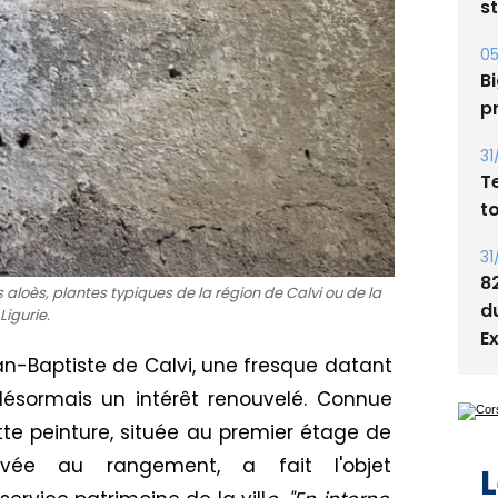
Bi
p
31
T
t
31
8
d
E
 aloès, plantes typiques de la région de Calvi ou de la
Ligurie.
n-Baptiste de Calvi, une fresque datant
 désormais un intérêt renouvelé. Connue
L
e peinture, située au premier étage de
rvée au rangement, a fait l'objet