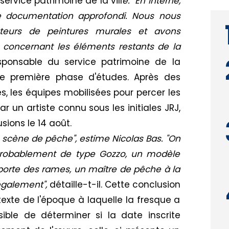
service patrimoine de la vill
e. "En interne,
de documentation approfondi. Nous nous
teurs de peintures murales et avons
concernant les éléments restants de la
esponsable du service patrimoine de la
tte première phase d'études. Après des
, les équipes mobilisées pour percer les
 un artiste connu sous les initiales JRJ,
sions le 14 août.
e scène de pêche", estime Nicolas Bas. "On
probablement de type Gozzo, un modèle
porte des rames, un maître de pêche à la
 également",
détaille-t-il. Cette conclusion
texte de l'époque à laquelle la fresque a
ssible de déterminer si la date inscrite