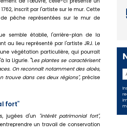
ement de l'œuvre, celle-ci présente un
 1762, inscrit par l'artiste sur le mur. Cette
 de pêche représentées sur le mur de
ue semble établie, l'arrière-plan de la
 au lieu représenté par l'artiste JRJ. Le
ne végétation particulière, qui pourrait
 la Ligurie. "L
es plantes se caractérisent
vaces. On reconnaît notamment des aloès,
In
on trouve dans ces deux régions",
précise
re
im
me
l fort"
s, jugées d'un
"intérêt patrimonial fort"
,
entreprendre un travail de conservation