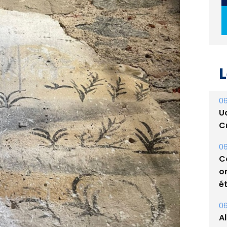
L
06
U
Cr
06
C
o
ét
06
A
s
05