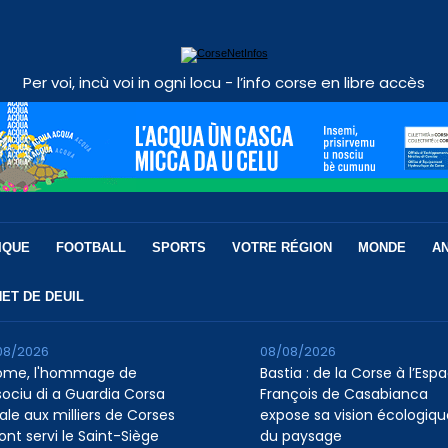
Per voi, incù voi in ogni locu - l’info corse en libre accès
IQUE
FOOTBALL
SPORTS
VOTRE RÉGION
MONDE
A
ET DE DEUIL
08/2026
08/08/2026
ome, l'hommage de
Bastia : de la Corse à l’Esp
ssociu di a Guardia Corsa
François de Casabianca
ale aux milliers de Corses
expose sa vision écologiqu
ont servi le Saint-Siège
du paysage