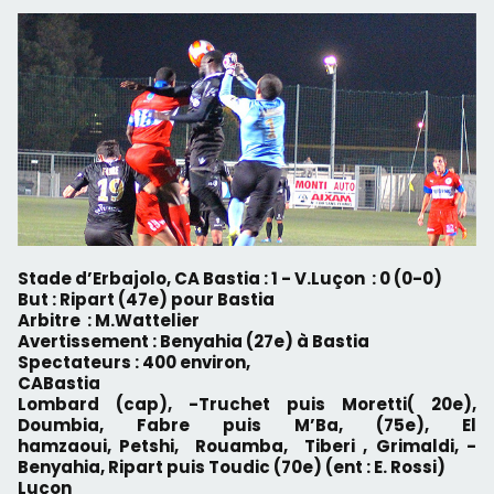
Stade d’Erbajolo, CA Bastia : 1 - V.Luçon : 0 (0-0)
But : Ripart (47
e
) pour Bastia
Arbitre : M.Wattelier
Avertissement : Benyahia (27
e
) à Bastia
Spectateurs : 400 environ,
CABastia
Lombard (cap), -Truchet puis Moretti( 20
e
),
Doumbia, Fabre puis M’Ba, (75
e
), El
hamzaoui, Petshi, Rouamba, Tiberi , Grimaldi, -
Benyahia, Ripart puis Toudic (70
e
) (ent : E. Rossi)
Luçon