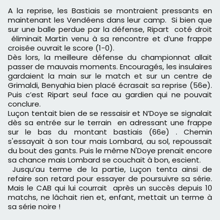
A la reprise, les Bastiais se montraient pressants en
maintenant les Vendéens dans leur camp. Si bien que
sur une balle perdue par la défense, Ripart coté droit
éliminait Martin venu à sa rencontre et d’une frappe
croisée ouvrait le score (1-0).
Dès lors, la meilleure défense du championnat allait
passer de mauvais moments. Encouragés, les insulaires
gardaient la main sur le match et sur un centre de
Grimaldi, Benyahia bien placé écrasait sa reprise (56
e
).
Puis c’est Ripart seul face au gardien qui ne pouvait
conclure.
Luçon tentait bien de se ressaisir et N’Doye se signalait
dès sa entrée sur le terrain en adressant une frappe
sur le bas du montant bastiais (66
e
) . Chemin
s'essayait à son tour mais Lombard, au sol, repoussait
du bout des gants. Puis le même N'Doye prenait encore
sa chance mais Lombard se couchait à bon, escient.
Jusqu’au terme de la partie, Luçon tenta ainsi de
refaire son retard pour essayer de poursuivre sa série.
Mais le CAB qui lui courrait après un succès depuis 10
matchs, ne lâchait rien et, enfant, mettait un terme à
sa série noire !