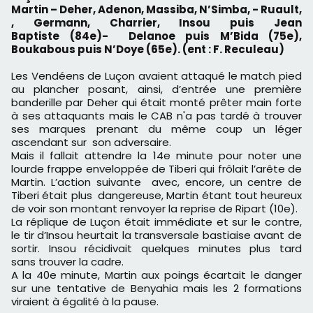
Martin – Deher, Adenon, Massiba, N’Simba, - Ruault,
, Germann, Charrier, Insou puis Jean
Baptiste (84
e
)- Delanoe puis M’Bida (75
e
),
Boukabous puis N’Doye (65
e
). (ent : F. Reculeau)
Les Vendéens de Luçon avaient attaqué le match pied
au plancher posant, ainsi, d’entrée une première
banderille par Deher qui était monté prêter main forte
à ses attaquants mais le CAB n'a pas tardé à trouver
ses marques prenant du même coup un léger
ascendant sur son adversaire.
Mais il fallait attendre la 14
e
minute pour noter une
lourde frappe enveloppée de Tiberi qui frôlait l’arête de
Martin. L’action suivante avec, encore, un centre de
Tiberi était plus dangereuse, Martin étant tout heureux
de voir son montant renvoyer la reprise de Ripart (10
e
).
La réplique de Luçon était immédiate et sur le contre,
le tir d’Insou heurtait la transversale bastiaise avant de
sortir. Insou récidivait quelques minutes plus tard
sans trouver la cadre.
A la 40
e minute
, Martin aux poings écartait le danger
sur une tentative de Benyahia mais les 2 formations
viraient à égalité à la pause.