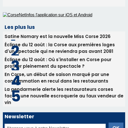
31/07/2026 08:24
Tennis - Début ce week-end du tournoi du
RCPV
31/07/2026 08:22
82ème anniversaire de la disparition du
Commandant Antoine de Saint Exupery
Les plus lus
Satine Nomary est la nouvelle Miss Corse 2026
Éclipse du 12 août : la Corse aux premières loges
d'un spectacle qui ne reviendra pas avant 2081
Éclipse du 12 août : Où s'installer en Corse pour
profiter pleinement du spectacle ?
En Corse, un début de saison marqué par une