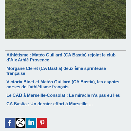
Athlétisme : Matéo Guillard (CA Bastia) rejoint le club
d'Aix Athlé Provence
Morgane Cleret (CA Bastia) deuxième sprinteuse
française
Victoria Binet et Matéo Guillard (CA Bastia), les espoirs
corses de l'athlétisme français
Le CAB à Marseille-Consolat : Le miracle n'a pas eu lieu
CA Bastia : Un dernier effort à Marseille …