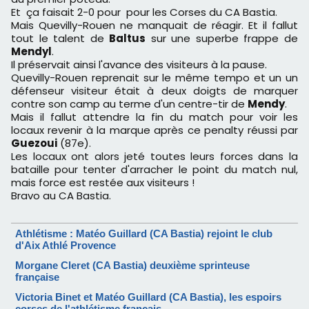
Et ça faisait 2-0 pour pour les Corses du CA Bastia.
Mais Quevilly-Rouen ne manquait de réagir. Et il fallut
tout le talent de
Baltus
sur une superbe frappe de
Mendyl
.
Il préservait ainsi l'avance des visiteurs à la pause.
Quevilly-Rouen reprenait sur le même tempo et un un
défenseur visiteur était à deux doigts de marquer
contre son camp au terme d'un centre-tir de
Mendy
.
Mais il fallut attendre la fin du match pour voir les
locaux revenir à la marque après ce penalty réussi par
Guezoui
(87e).
Les locaux ont alors jeté toutes leurs forces dans la
bataille pour tenter d'arracher le point du match nul,
mais force est restée aux visiteurs !
Bravo au CA Bastia.
Athlétisme : Matéo Guillard (CA Bastia) rejoint le club
d'Aix Athlé Provence
Morgane Cleret (CA Bastia) deuxième sprinteuse
française
Victoria Binet et Matéo Guillard (CA Bastia), les espoirs
corses de l'athlétisme français