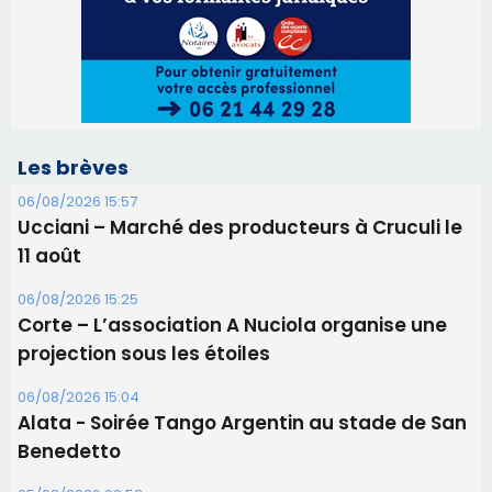
11 août
06/08/2026 15:25
Corte – L’association A Nuciola organise une
projection sous les étoiles
06/08/2026 15:04
Alata - Soirée Tango Argentin au stade de San
Benedetto
05/08/2026 09:53
Biguglia : messe de la Sainte-Marie et
procession le 14 août
31/07/2026 08:24
Tennis - Début ce week-end du tournoi du
RCPV
31/07/2026 08:22
82ème anniversaire de la disparition du
Commandant Antoine de Saint Exupery