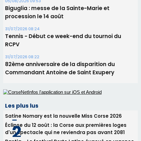
Les plus lus
Satine Nomary est la nouvelle Miss Corse 2026
Éclipse du 12 août : la Corse aux premières loges
d'un spectacle qui ne reviendra pas avant 2081
Bastia – Le festival Porto Latino évacué en urgence
avant le concert de Mosimann
En Corse, un début de saison marqué par une
consommation en recul dans les restaurants
La gendarmerie alerte les restaurateurs corses
face à une nouvelle escroquerie au faux vendeur de
vin
Newsletter