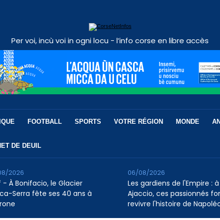
Per voi, incù voi in ogni locu - l’info corse en libre accès
IQUE
FOOTBALL
SPORTS
VOTRE RÉGION
MONDE
A
ET DE DEUIL
08/2026
06/08/2026
 - À Bonifacio, le Glacier
Les gardiens de l'Empire : à
ca-Serra fête ses 40 ans à
Ajaccio, ces passionnés fo
rone
revivre l'histoire de Napolé