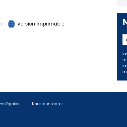
i
Version imprimable
In
re
im
me
ns légales
Nous contacter