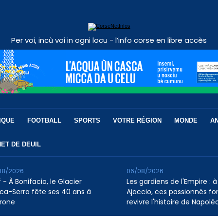
Per voi, incù voi in ogni locu - l’info corse en libre accès
IQUE
FOOTBALL
SPORTS
VOTRE RÉGION
MONDE
A
ET DE DEUIL
08/2026
06/08/2026
 - À Bonifacio, le Glacier
Les gardiens de l'Empire : à
ca-Serra fête ses 40 ans à
Ajaccio, ces passionnés fo
rone
revivre l'histoire de Napolé