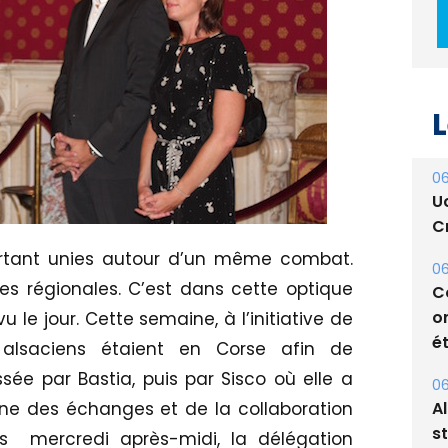
L
06
U
Cr
ourtant unies autour d’un même combat.
06
s régionales. C’est dans cette optique
C
o
u le jour. Cette semaine, à l’initiative de
ét
ts alsaciens étaient en Corse afin de
ssée par Bastia, puis par Sisco où elle a
06
A
gne des échanges et de la collaboration
s
ues mercredi après-midi, la délégation