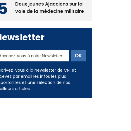
Deux jeunes Ajacciens sur la
voie de la médecine militaire
Newsletter
scrivez-vous à la newsletter de CNI et
cevez par email les infos les plus
portantes et une sélection de nos
illeurs articles