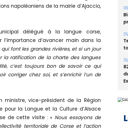
ons napoléoniens de la mairie d’Ajaccio,
05
Bi
p
municipal délégué à la langue corse,
31
sur l’importance d’avancer main dans la
T
t
qui font les grandes rivières, et si un jour
 la ratification de la charte des langues
31
alité, c’est toujours bon de savoir ce qui
8
d
 corriger chez soi, et s’enrichir l’un de
E
n ministre, vice-président de la Région
ce pour la Langue et la Culture d’Alsace
L
e de cette visite : «
Nous essayons de
ectivité territoriale de Corse et l’action