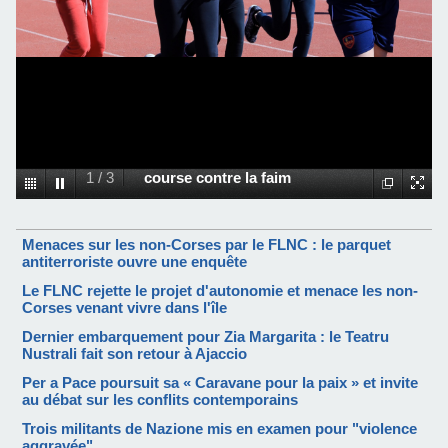
1
/
3
course contre la faim
Menaces sur les non-Corses par le FLNC : le parquet
antiterroriste ouvre une enquête
Le FLNC rejette le projet d'autonomie et menace les non-
Corses venant vivre dans l'île
Dernier embarquement pour Zia Margarita : le Teatru
Nustrali fait son retour à Ajaccio
Per a Pace poursuit sa « Caravane pour la paix » et invite
au débat sur les conflits contemporains
Trois militants de Nazione mis en examen pour "violence
aggravée"