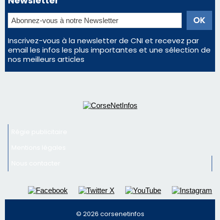
Régie publicitaire
Mentions légales
Nous contacter
© 2026 corsenetinfos