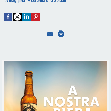
A màghjina - A serenità di U Spidali