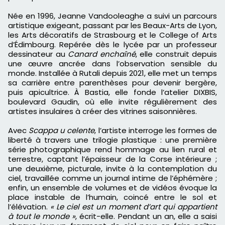
Née en 1996, Jeanne Vandooleaghe a suivi un parcours
artistique exigeant, passant par les Beaux-Arts de Lyon,
les Arts décoratifs de Strasbourg et le College of Arts
d’Édimbourg. Repérée dès le lycée par un professeur
dessinateur au
Canard enchaîné
, elle construit depuis
une œuvre ancrée dans l’observation sensible du
monde. Installée à Rutali depuis 2021, elle met un temps
sa carrière entre parenthèses pour devenir bergère,
puis apicultrice. À Bastia, elle fonde l’atelier DIXBIS,
boulevard Gaudin, où elle invite régulièrement des
artistes insulaires à créer des vitrines saisonnières.
Avec
Scappa u celente
, l’artiste interroge les formes de
liberté à travers une trilogie plastique : une première
série photographique rend hommage au lien rural et
terrestre, captant l’épaisseur de la Corse intérieure ;
une deuxième, picturale, invite à la contemplation du
ciel, travaillée comme un journal intime de l’éphémère ;
enfin, un ensemble de volumes et de vidéos évoque la
place instable de l’humain, coincé entre le sol et
l’élévation.
« Le ciel est un moment d’art qui appartient
à tout le monde »
, écrit-elle. Pendant un an, elle a saisi