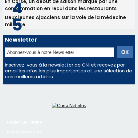
Les plus lus
Satine Nomary est la nouvelle Miss Corse 2026
Éclipse du 12 août : la Corse aux premières loges
d'un spectacle qui ne reviendra pas avant 2081
La gendarmerie alerte les restaurateurs corses
face à une nouvelle escroquerie au faux vendeur de
vin
En Corse, un début de saison marqué par une
consommation en recul dans les restaurants
Deux jeunes Ajacciens sur la voie de la médecine
militaire
Newsletter
Inscrivez-vous à la newsletter de CNI et recevez par
email les infos les plus importantes et une sélection de
nos meilleurs articles