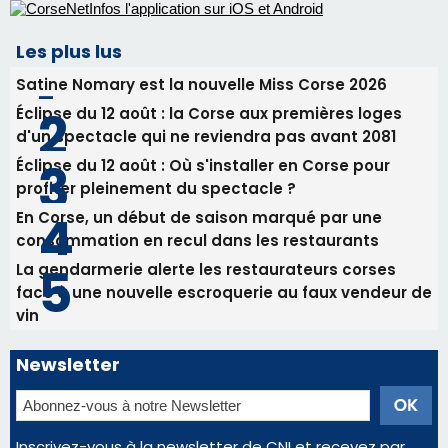
procession le 14 août
31/07/2026 08:24
Tennis - Début ce week-end du tournoi du
RCPV
31/07/2026 08:22
82ème anniversaire de la disparition du
Commandant Antoine de Saint Exupery
Les plus lus
Satine Nomary est la nouvelle Miss Corse 2026
Éclipse du 12 août : la Corse aux premières loges
d'un spectacle qui ne reviendra pas avant 2081
Éclipse du 12 août : Où s'installer en Corse pour
profiter pleinement du spectacle ?