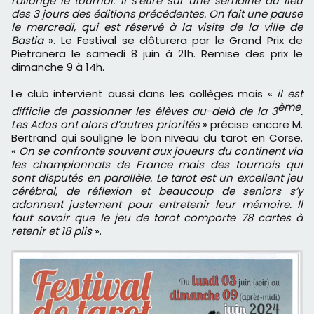
rallongé le tournoi. Il s’étire sur une semaine au lieu
des 3 jours des éditions précédentes. On fait une pause
le mercredi, qui est réservé à la visite de la ville de
Bastia
». Le Festival se clôturera par le Grand Prix de
Pietranera le samedi 8 juin à 21h. Remise des prix le
dimanche 9 à 14h.
Le club intervient aussi dans les collèges mais «
il est
ème
difficile de passionner les élèves au-delà de la 3
.
Les Ados ont alors d’autres priorités
» précise encore M.
Bertrand qui souligne le bon niveau du tarot en Corse.
«
On se confronte souvent aux joueurs du continent via
les championnats de France mais des tournois qui
sont disputés en parallèle. Le tarot est un excellent jeu
cérébral, de réflexion et beaucoup de seniors s’y
adonnent justement pour entretenir leur mémoire. Il
faut savoir que le jeu de tarot comporte 78 cartes à
retenir et 18 plis
».