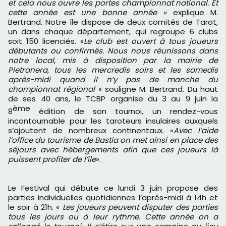
et cela nous ouvre les portes championnat national. Et
cette année est une bonne année »
explique M.
Bertrand
.
Notre île dispose de deux comités de Tarot,
un dans chaque département, qui regroupe 6 clubs
soit 150 licenciés. «
L
e club est ouvert à tous joueurs
débutants ou confirmés. N
ous nous réunissons dans
notre l
ocal, mis à disposition par la mairie de
Pietranera, tous les mercredis soirs et les samedis
après-midi quand il n’y pas de manche du
championnat régional
» souligne M. Bertrand. Du haut
de ses 40 ans, le TCBP organise du 3 au 9 juin la
ème
8
édition de son tournoi, un rendez-vous
incontournable pour les taroteurs insulaires auxquels
s’ajoutent de nombreux continentaux. «
Avec l’aide
l’office du tourisme de Bastia on met ainsi en place des
séjours avec hébergements afin que ces joueurs là
puissent profiter de l’île
».
Le Festival qui débute ce lundi 3 juin propose des
parties individuelles quotidiennes l’après-midi à 14h et
le soir à 21h. «
Les joueurs peuvent disputer des parties
tous les jours ou à leur rythme. Cette année on a