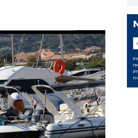
In
re
im
me