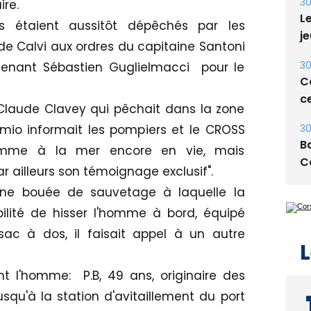
ire.
Le
s étaient aussitôt dépêchés par les
je
de Calvi aux ordres du capitaine Santoni
30
eutenant Sébastien Guglielmacci pour le
Co
ce
-Claude Clavey qui pêchait dans la zone
30
mio informait les pompiers et le CROSS
Ba
homme à la mer encore en vie, mais
C
r ailleurs son témoignage exclusif".
it une bouée de sauvetage à laquelle la
ibilité de hisser l'homme à bord, équipé
ac à dos, il faisait appel à un autre
L
t l'homme: P.B, 49 ans, originaire des
squ'à la station d'avitaillement du port