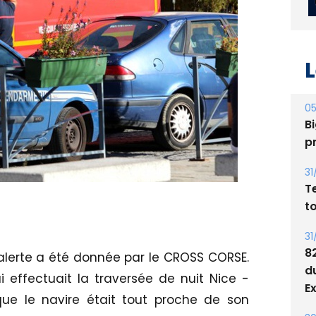
L
05
Bi
p
31
T
t
31
8
l'alerte a été donnée par le CROSS CORSE.
d
 effectuait la traversée de nuit Nice -
E
ue le navire était tout proche de son
30