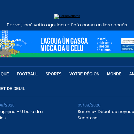
Per voi, incù voi in ogni locu - l’info corse en libre accès
IQUE
FOOTBALL
SPORTS
VOTRE RÉGION
MONDE
A
ET DE DEUIL
08/2026
05/08/2026
àghjina - U ballu di u
Sartène- Début de noyade
finu
Senetosa