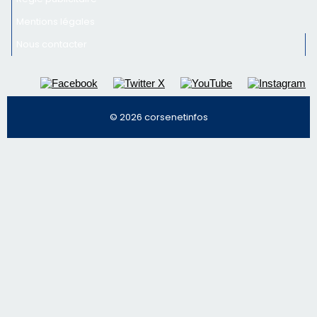
Inscrivez-vous à la newsletter de CNI et recevez par
email les infos les plus importantes et une sélection de
nos meilleurs articles
Régie publicitaire
Mentions légales
Nous contacter
© 2026 corsenetinfos