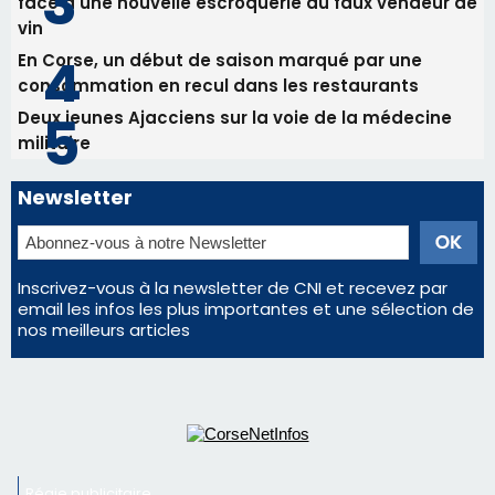
Les plus lus
Satine Nomary est la nouvelle Miss Corse 2026
Éclipse du 12 août : la Corse aux premières loges
d'un spectacle qui ne reviendra pas avant 2081
La gendarmerie alerte les restaurateurs corses
face à une nouvelle escroquerie au faux vendeur de
vin
En Corse, un début de saison marqué par une
consommation en recul dans les restaurants
Deux jeunes Ajacciens sur la voie de la médecine
militaire
Newsletter