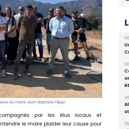
L
06
U
Cr
06
C
o
ét
06
tour du maire Jean-Baptiste Filippi
A
s
accompagnés par les élus locaux et
 entendre le maire plaider leur cause pour
05