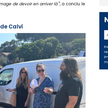
ommage de devoir en arriver là
", a conclu le
 de Calvi
In
re
im
me