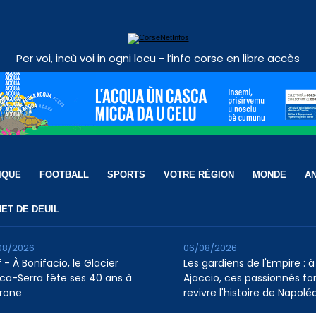
Per voi, incù voi in ogni locu - l’info corse en libre accès
IQUE
FOOTBALL
SPORTS
VOTRE RÉGION
MONDE
A
ET DE DEUIL
08/2026
06/08/2026
 - À Bonifacio, le Glacier
Les gardiens de l'Empire : à
ca-Serra fête ses 40 ans à
Ajaccio, ces passionnés fo
rone
revivre l'histoire de Napolé