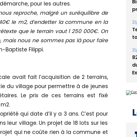
Bi
 démarche, pour les autres.
p
nous reproche, malgré un suréquilibre de
 40€ le m2, d’endetter la commune en la
31
T
texte que le terrain vaut 1 250 000€. On
t
, mais nous ne sommes pas là pour faire
Baptiste Filippi.
31
8
d
E
ale avait fait l’acquisition de 2 terrains,
rtie du village pour permettre à de jeunes
taires. Le prix de ces terrains est fixé
u m2.
L
opriété qui date d’il y a 3 ans. C’est pour
leur village. Un projet de 18 lots sur les
projet qui ne coûte rien à la commune et