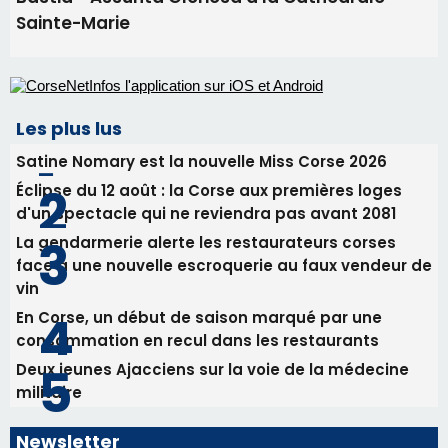
82ème anniversaire de la disparition du
Commandant Antoine de Saint Exupery
30/07/2026 10:16
Lecci : I Messageri en concert gratuit jeudi soir
30/07/2026 09:55
Corte : I Chjami Aghjalesi en concert ce soir
30/07/2026 08:33
Bastia - Assunta Gloriosa à la Cathédrale
Sainte-Marie
Les plus lus
Satine Nomary est la nouvelle Miss Corse 2026
Éclipse du 12 août : la Corse aux premières loges
d'un spectacle qui ne reviendra pas avant 2081