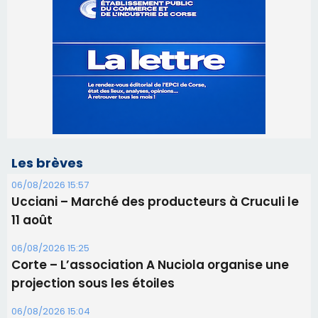
Les brèves
06/08/2026 15:57
Ucciani – Marché des producteurs à Cruculi le
11 août
06/08/2026 15:25
Corte – L’association A Nuciola organise une
projection sous les étoiles
06/08/2026 15:04
Alata - Soirée Tango Argentin au stade de San
Benedetto
05/08/2026 09:53
Biguglia : messe de la Sainte-Marie et
procession le 14 août
31/07/2026 08:24