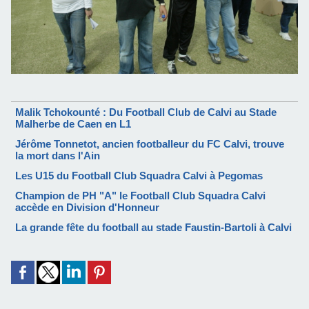
Malik Tchokounté : Du Football Club de Calvi au Stade
Malherbe de Caen en L1
Jérôme Tonnetot, ancien footballeur du FC Calvi, trouve
la mort dans l'Ain
Les U15 du Football Club Squadra Calvi à Pegomas
Champion de PH "A" le Football Club Squadra Calvi
accède en Division d'Honneur
La grande fête du football au stade Faustin-Bartoli à Calvi