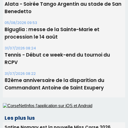
Tennis - Début ce week-end du tournoi du
RCPV
31/07/2026 08:22
82ème anniversaire de la disparition du
Commandant Antoine de Saint Exupery
Les plus lus
Satine Nomary est la nouvelle Miss Corse 2026
Éclipse du 12 août : la Corse aux premières loges
d'un spectacle qui ne reviendra pas avant 2081
Éclipse du 12 août : Où s'installer en Corse pour
profiter pleinement du spectacle ?
En Corse, un début de saison marqué par une
consommation en recul dans les restaurants
La gendarmerie alerte les restaurateurs corses