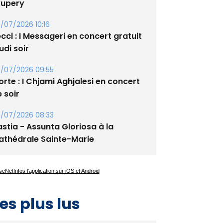
cci : I Messageri en concert gratuit
udi soir
/07/2026 09:55
rte : I Chjami Aghjalesi en concert
 soir
/07/2026 08:33
stia - Assunta Gloriosa à la
athédrale Sainte-Marie
es plus lus
Satine Nomary est la