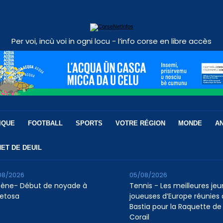
Per voi, incù voi in ogni locu - l’info corse en libre accès
IQUE
FOOTBALL
SPORTS
VOTRE RÉGION
MONDE
A
ET DE DEUIL
08/2026
05/08/2026
tène- Début de noyade à
Tennis - Les meilleures je
etosa
joueuses d’Europe réunies 
Bastia pour la Raquette de
Corail