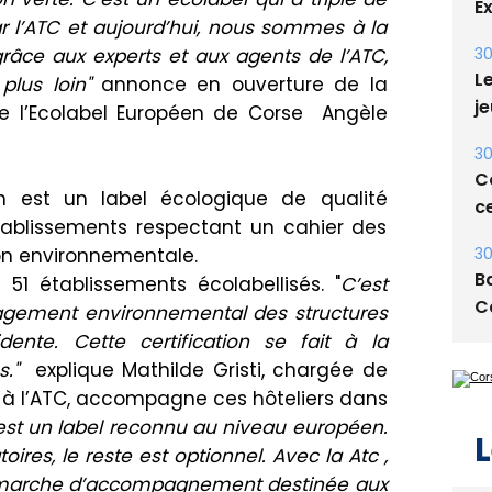
Le
 l’ATC et aujourd’hui, nous sommes à la
je
âce aux experts et aux agents de l’ATC,
plus loin"
annonce en ouverture de la
30
e l’Ecolabel Européen de Corse Angèle
Co
ce
en est un label écologique de qualité
30
Ba
ablissements respectant un cahier des
C
ion environnementale.
 51 établissements écolabellisés. "
C’est
gagement environnemental des structures
dente. Cette certification se fait à la
es."
explique Mathilde Gristi, chargée de
L
à l’ATC, accompagne ces hôteliers dans
est un label reconnu au niveau européen.
toires, le reste est optionnel. Avec la Atc ,
émarche d’accompagnement destinée aux