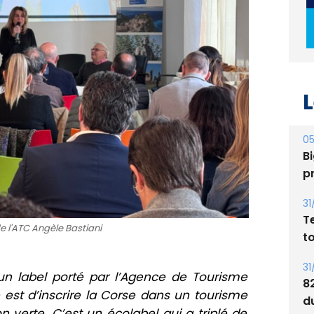
L
05
Bi
p
31
T
t
e l'ATC Angèle Bastiani
31
8
d
 un label porté par l’Agence de Tourisme
E
e est d’inscrire la Corse dans un tourisme
on verte. C’est un écolabel qui a triplé de
30