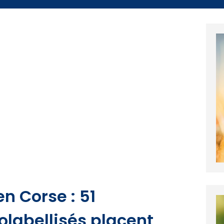
n Corse : 51
labellisés placent