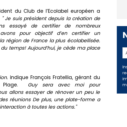
sident du Club de l’Ecolabel européen a
.
" Je suis président depuis la création de
ns essayé de certifier de nombreux
vons pour objectif d’en certifier un
 région de France la plus écolabellisée.
ir du temps! Aujourd’hui, je cède ma place
In
re
im
me
tion.
indique
François Fratellia, gérant du
i Plage.
Guy sera avec moi pour
us allons essayer de rénover un peu le
des réunions De plus, une plate-forme a
teraction à toutes les actions."