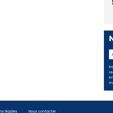
In
re
im
me
ns légales
Nous contacter