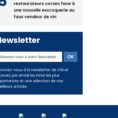
restaurateurs corses face à
une nouvelle escroquerie au
faux vendeur de vin
Newsletter
scrivez-vous à la newsletter de CNI et
cevez par email les infos les plus
portantes et une sélection de nos
illeurs articles