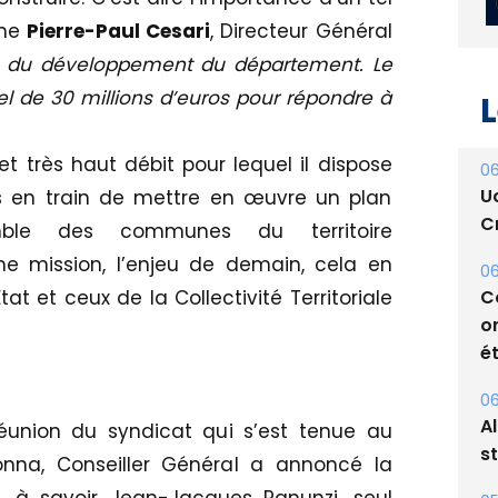
gne
Pierre-Paul Cesari
, Directeur Général
clé du développement du département. Le
l de 30 millions d’euros pour répondre à
L
et très haut débit pour lequel il dispose
06
U
rs en train de mettre en œuvre un plan
Cr
emble des communes du territoire
e mission, l’enjeu de demain, cela en
06
C
tat et ceux de la Collectivité Territoriale
o
ét
06
A
éunion du syndicat qui s’est tenue au
s
onna, Conseiller Général a annoncé la