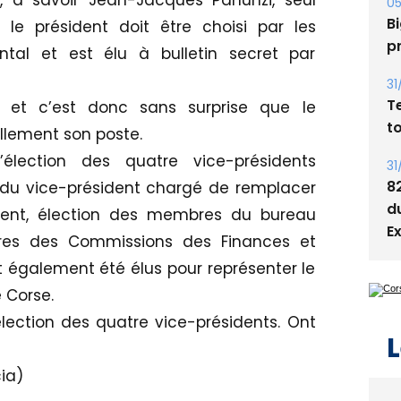
, à savoir Jean-Jacques Panunzi, seul
05
Bi
le président doit être choisi par les
p
al et est élu à bulletin secret par
31
T
ôt et c’est donc sans surprise que le
t
llement son poste.
’élection des quatre vice-présidents
31
8
s, du vice-président chargé de remplacer
d
ent, élection des membres du bureau
E
es des Commissions des Finances et
t également été élus pour représenter le
 Corse.
élection des quatre vice-présidents. Ont
L
ia)