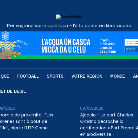
Per voi, incù voi in ogni locu - l’info corse en libre accès
IQUE
FOOTBALL
SPORTS
VOTRE RÉGION
MONDE
A
ET DE DEUIL
08/2026
08/08/2026
nomie de proximité : "Les
Ajaccio - Le port Charles
soreries sont à bout de
Ornano décroche la
fle", alerte l'U2P Corse
certification « Port Propre A
en Biodiversité »