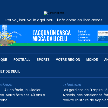
Per voi, incù voi in ogni locu - l’info corse en libre accès
IQUE
FOOTBALL
SPORTS
VOTRE RÉGION
MONDE
A
ET DE DEUIL
08/2026
06/08/2026
 - À Bonifacio, le Glacier
Les gardiens de l'Empire : à
ca-Serra fête ses 40 ans à
Ajaccio, ces passionnés fo
rone
revivre l'histoire de Napolé