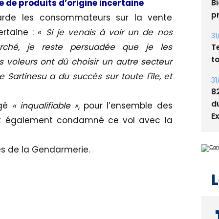
Bi
 de produits d’origine incertaine
p
garde les consommateurs sur la vente
ertaine : «
Si je venais à voir un de nos
31
ché, je reste persuadée que je les
T
t
es voleurs ont dû choisir un autre secteur
 Sartinesu a du succès sur toute l'île, et
31
8
d
ugé
« inqualifiable »
, pour l’ensemble des
E
 ont également condamné ce vol avec la
es de la Gendarmerie.
L