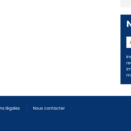
In
re
im
me
ns légales
Nous contacter