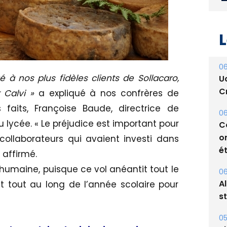
L
06
 à nos plus fidèles clients de Sollacaro,
U
Cr
 Calvi »
a expliqué à nos confrères de
 faits, Françoise Baude, directrice de
06
 lycée. « Le préjudice est important pour
C
o
 collaborateurs qui avaient investi dans
ét
 affirmé.
umaine, puisque ce vol anéantit tout le
06
A
nt tout au long de l’année scolaire pour
s
05