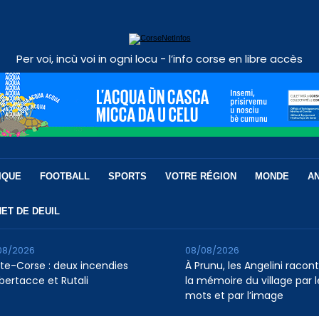
Per voi, incù voi in ogni locu - l’info corse en libre accès
IQUE
FOOTBALL
SPORTS
VOTRE RÉGION
MONDE
A
ET DE DEUIL
08/2026
08/08/2026
te-Corse : deux incendies
À Prunu, les Angelini racon
lbertacce et Rutali
la mémoire du village par l
mots et par l’image