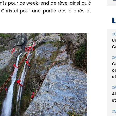
nts pour ce week-end de rêve, ainsi qu'à
Christel pour une partie des clichés et
L
06
U
Cr
06
C
o
ét
06
A
s
05