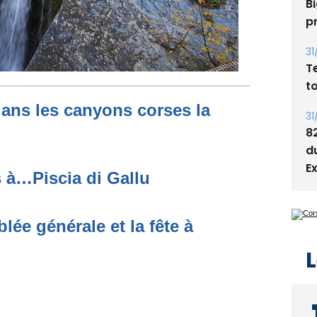
Bi
p
31
T
t
ans les canyons corses la
31
8
d
E
 à…Piscia di Gallu
ée générale et la fête à
L