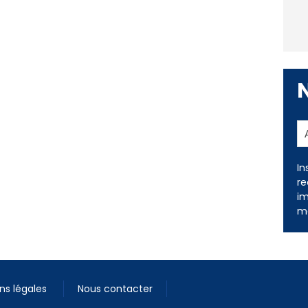
In
re
im
me
ns légales
Nous contacter