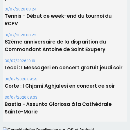
30/07/2026 10:16
Lecci : I Messageri en concert gratuit jeudi soir
30/07/2026 09:55
Corte : I Chjami Aghjalesi en concert ce soir
30/07/2026 08:33
Bastia - Assunta Gloriosa à la Cathédrale
Sainte-Marie
Les plus lus
Satine Nomary est la nouvelle Miss Corse 2026
Éclipse du 12 août : la Corse aux premières loges
d'un spectacle qui ne reviendra pas avant 2081
La gendarmerie alerte les restaurateurs corses
face à une nouvelle escroquerie au faux vendeur de