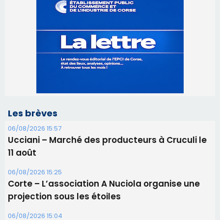
Les brèves
06/08/2026 15:57
Ucciani – Marché des producteurs à Cruculi le
11 août
06/08/2026 15:25
Corte – L’association A Nuciola organise une
projection sous les étoiles
06/08/2026 15:04
Alata - Soirée Tango Argentin au stade de San
Benedetto
05/08/2026 09:53
Biguglia : messe de la Sainte-Marie et
procession le 14 août
31/07/2026 08:24