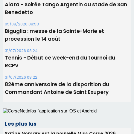
Tennis - Début ce week-end du tournoi du
RCPV
31/07/2026 08:22
82ème anniversaire de la disparition du
Commandant Antoine de Saint Exupery
Les plus lus
Satine Nomary est la nouvelle Miss Corse 2026
Éclipse du 12 août : la Corse aux premières loges
d'un spectacle qui ne reviendra pas avant 2081
Bastia – Le festival Porto Latino évacué en urgence
avant le concert de Mosimann
En Corse, un début de saison marqué par une
consommation en recul dans les restaurants