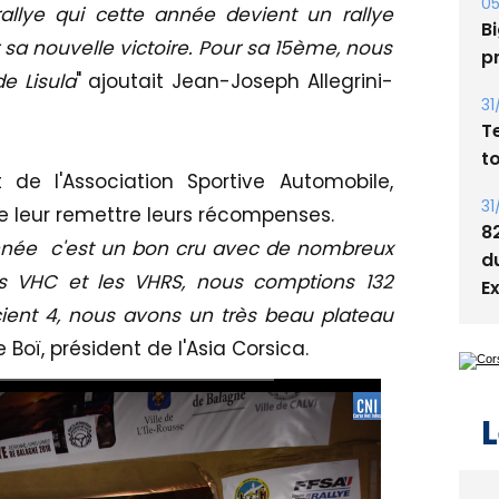
05
rallye qui cette année devient un rallye
Bi
r sa nouvelle victoire. Pour sa 15ème, nous
p
e Lisula
"
ajoutait Jean-Joseph Allegrini-
31
T
t
t de l'Association Sportive Automobile,
31
de leur remettre leurs récompenses.
8
 année c'est un bon cru avec de nombreux
d
les VHC et les VHRS, nous comptions 132
E
icient 4, nous avons un très beau plateau
 Boï, président de l'Asia Corsica.
L