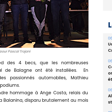
L
06
U
Cr
 pour Pascal Trojani
06
pied des 4 becs, que les nombreuses
C
l de Balagne ont été installées. En
o
des passionnés automobiles, Mathieu
ét
 podiums.
06
endre hommage à Ange Costa, relais du
A
ia Balanina, disparu brutalement au mois
s