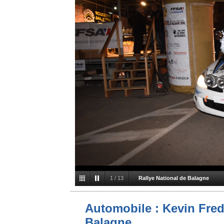
1
/
13
Rallye National de Balagne
Automobile : Kevin Fred
Balagne