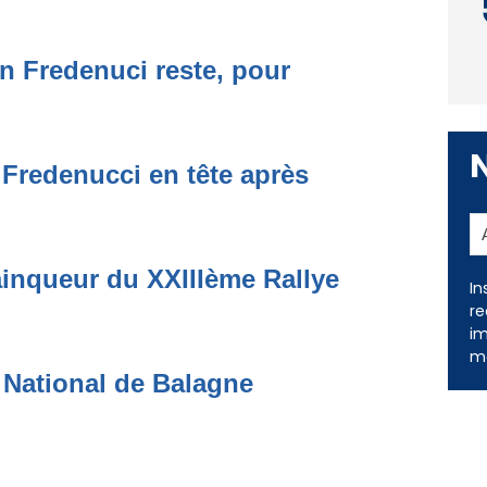
n Fredenuci reste, pour
 Fredenucci en tête après
inqueur du XXIIIème Rallye
In
re
im
me
 National de Balagne