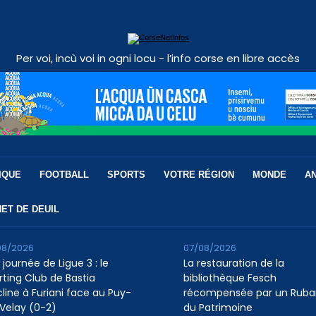
Per voi, incù voi in ogni locu - l’info corse en libre accès
IQUE
FOOTBALL
SPORTS
VOTRE RÉGION
MONDE
A
ET DE DEUIL
08/2026
07/08/2026
 journée de Ligue 3 : le
La restauration de la
rting Club de Bastia
bibliothèque Fesch
cline à Furiani face au Puy-
récompensée par un Ruba
Velay (0-2)
du Patrimoine