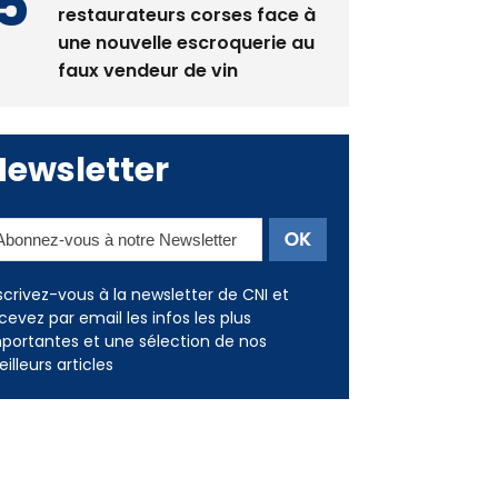
restaurateurs corses face à
une nouvelle escroquerie au
faux vendeur de vin
Newsletter
scrivez-vous à la newsletter de CNI et
cevez par email les infos les plus
portantes et une sélection de nos
illeurs articles