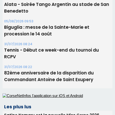
Tennis - Début ce week-end du tournoi du
RCPV
31/07/2026 08:22
82ème anniversaire de la disparition du
Commandant Antoine de Saint Exupery
Les plus lus
Satine Nomary est la nouvelle Miss Corse 2026
Éclipse du 12 août : la Corse aux premières loges
d'un spectacle qui ne reviendra pas avant 2081
Éclipse du 12 août : Où s'installer en Corse pour
profiter pleinement du spectacle ?
En Corse, un début de saison marqué par une
consommation en recul dans les restaurants
La gendarmerie alerte les restaurateurs corses