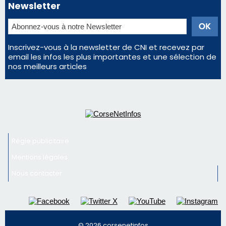
Régie publicitaire
Mentions légales
Nous contacter
© 2026 corsenetinfos