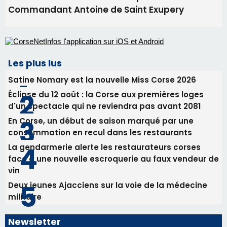
Biguglia : messe de la Sainte-Marie et
procession le 14 août
31/07/2026 08:24
Tennis - Début ce week-end du tournoi du
RCPV
31/07/2026 08:22
82ème anniversaire de la disparition du
Commandant Antoine de Saint Exupery
Les plus lus
Satine Nomary est la nouvelle Miss Corse 2026
Éclipse du 12 août : la Corse aux premières loges
d'un spectacle qui ne reviendra pas avant 2081
En Corse, un début de saison marqué par une