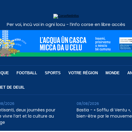
Per voi, incù voi in ogni locu - l’info corse en libre accès
IQUE
FOOTBALL
SPORTS
VOTRE RÉGION
MONDE
A
ET DE DEUIL
08/2026
08/08/2026
ntisanti, deux journées pour
Bastia - « Soffiu di Ventu », 
e vivre l’art et la culture au
bien-être par le mouveme
age