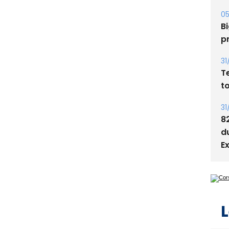
Bi
p
31
T
t
31
8
d
E
L