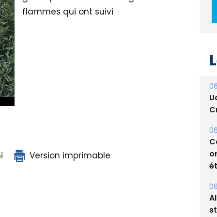
flammes qui ont suivi
L
06
U
Cr
06
C
o
ét
i
Version imprimable
06
A
s
05