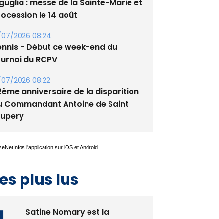
/08/2026 09:53
guglia : messe de la Sainte-Marie et
rocession le 14 août
/07/2026 08:24
ennis - Début ce week-end du
ournoi du RCPV
/07/2026 08:22
2ème anniversaire de la disparition
u Commandant Antoine de Saint
xupery
es plus lus