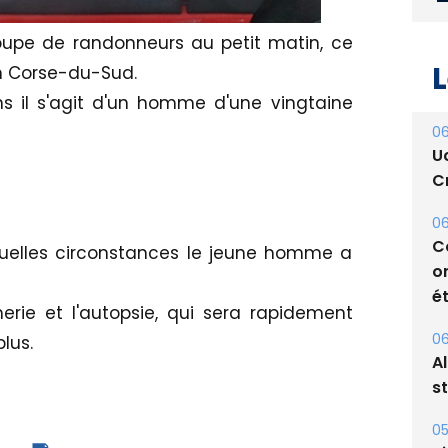
oupe de randonneurs au petit matin, ce
en Corse-du-Sud.
ns il s'agit d'un homme d'une vingtaine
L
06
U
Cr
quelles circonstances le jeune homme a
06
C
rie et l'autopsie, qui sera rapidement
o
ét
lus.
06
A
s