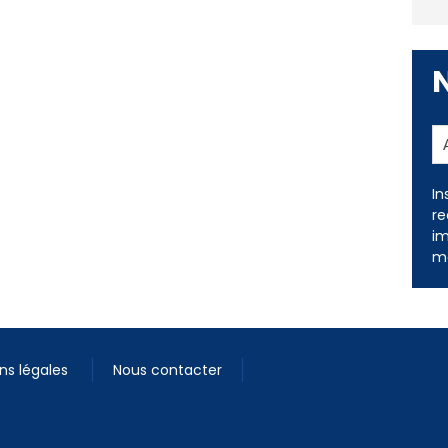
In
re
im
me
ns légales
Nous contacter