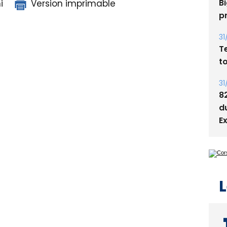
i
Version imprimable
05
Bi
p
31
T
t
31
8
d
E
L