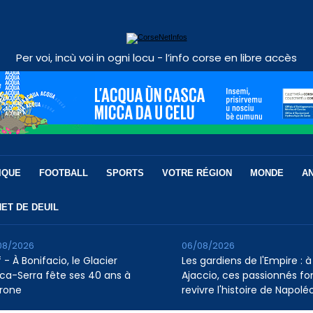
Per voi, incù voi in ogni locu - l’info corse en libre accès
IQUE
FOOTBALL
SPORTS
VOTRE RÉGION
MONDE
A
ET DE DEUIL
08/2026
06/08/2026
 - À Bonifacio, le Glacier
Les gardiens de l'Empire : à
ca-Serra fête ses 40 ans à
Ajaccio, ces passionnés fo
rone
revivre l'histoire de Napolé