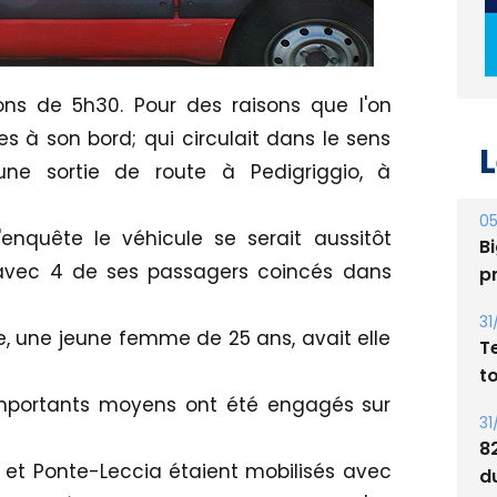
ons de 5h30. Pour des raisons que l'on
s à son bord; qui circulait dans le sens
L
une sortie de route à Pedigriggio, à
05
enquête le véhicule se serait aussitôt
Bi
 avec 4 de ses passagers coincés dans
p
31
, une jeune femme de 25 ans, avait elle
T
t
importants moyens ont été engagés sur
31
8
 et Ponte-Leccia étaient mobilisés avec
d