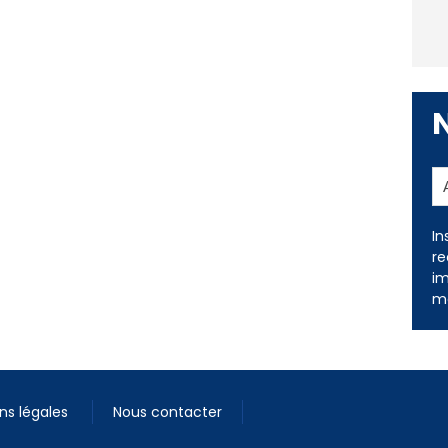
In
re
im
me
ns légales
Nous contacter