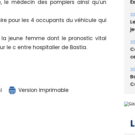
E
, le médecin des pompiers ainsi qu'un
30
ire pour les 4 occupants du véhicule qui
Le
je
 la jeune femme dont le pronostic vital
30
r le c entre hospitalier de Bastia.
Co
ce
30
Ba
C
i
Version imprimable
L