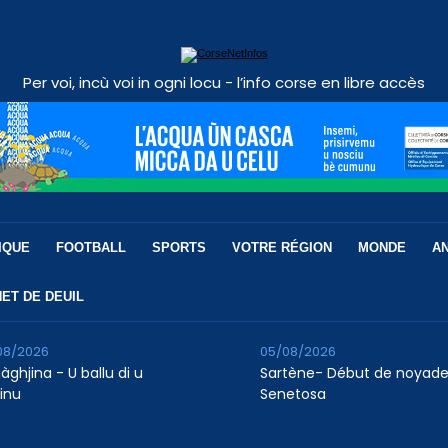
Per voi, incù voi in ogni locu - l’info corse en libre accès
IQUE
FOOTBALL
SPORTS
VOTRE RÉGION
MONDE
A
ET DE DEUIL
08/2026
05/08/2026
àghjina - U ballu di u
Sartène- Début de noyade
finu
Senetosa