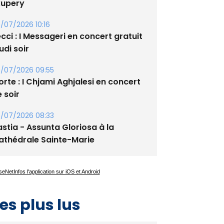
xupery
/07/2026 10:16
cci : I Messageri en concert gratuit
udi soir
/07/2026 09:55
rte : I Chjami Aghjalesi en concert
 soir
/07/2026 08:33
stia - Assunta Gloriosa à la
athédrale Sainte-Marie
es plus lus